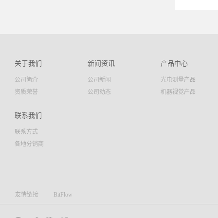
，稳
光学
计的
应用
视场
关于我们
新闻资讯
产品中心
准配
公司简介
公司新闻
光电测量产品
量应
的效
资质荣誉
公司动态
机器视觉产品
垂直度
时测量
联系我们
器;■
联系方式
理;■
各地分销商
密机
行度 
友情链接
BitFlow