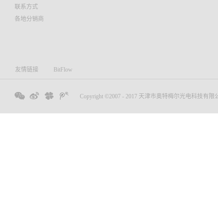
联系方式
理;■
各地分销商
密机
行度 
友情链接
BitFlow
Copyright ©2007 - 2017 天津市奥特梅尔光电科技有