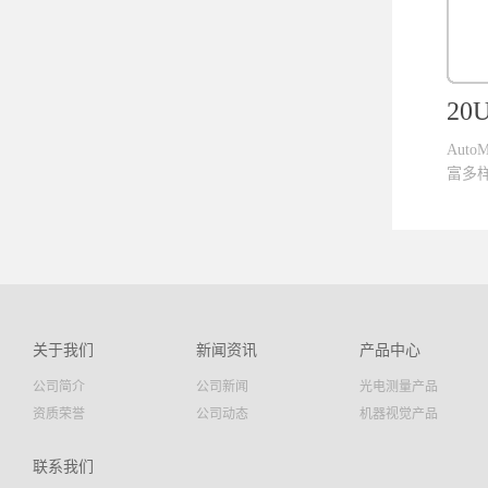
2
Aut
富多样
，稳
光学
计的
应用
视场
关于我们
新闻资讯
产品中心
准配
公司简介
公司新闻
光电测量产品
量应
的效
资质荣誉
公司动态
机器视觉产品
垂直度
时测量
联系我们
器;■