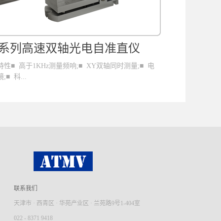
S系列高速双轴光电自准直仪
新FM系
性■ 高于1KHz测量频响;■ XY双轴同时测量;■ 电
AutoMAT 
;■ 科...
换代系列产品，新
高分辨率CCD传感器;■ 长寿命LED光源;■ 全数字信
有高精度浮动调
理产品规格
大幅面、高速、
检测类应用设 
贯秉承的高精度
选设备。全 系列
接，可提供90f
用，XFM 系
量、中心偏差测
联系我们
天津市 · 西青区 · 华苑产业区 · 兰苑路9号1-404室
022 - 8371 9418