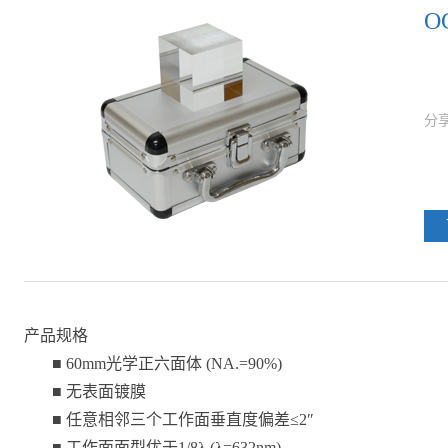
O
产品规格
■ 60mm光学正六面体 (NA.=90%)
■ 无表面镀膜
■ 任意相邻三个工作面垂直度偏差≤2ʺ
■ 工作面面型优于1/8λ (λ=632nm)