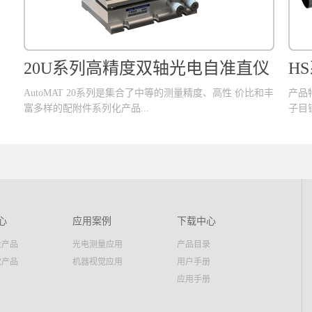
20U系列高精度双轴光电自准直仪
H
AutoMAT 20系列是集合了中等的测量精度、高性 价比和丰
产品特
富多样的配附件系列化产品...
子目镜
，稳定性和易用性 达到完美结合，是精密机械制造和精密
学级
光学装配环节的 理想角度测量仪器。系列产品采用自主设
号处
计的大口径成 像物镜、稳定可靠的光机部件和全数字电路
应用技术相 融合，提供了较大的读数视场范围和均匀的全
视场测量 精度保障，是长距离测量应用的理想产品。除标
心
应用案例
下载中心
准配件外，该系列可选择多种多样的测量附件 完成各类测
量产品
光电测量应用
产品目录
量应用，如选择LF65找像器可为长距离现场 找像提高数倍
的效率，而选用MP40直角转像镜则可以 拓展进行平行度和
觉产品
机器视觉应用
用户手册
垂直度的测量。产品特性■ 0.1角秒测量精度;■ XY双轴同
应用手册
时测量;■ 大视野电子目镜;■ 高分辨率线阵CCD传感
器;■ 长寿命LED光源;■ 小型化设计;■ 全数字信号处