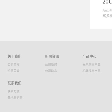
2
Aut
富多样
，稳
光学
计的
应用
视场
关于我们
新闻资讯
产品中心
准配
公司简介
公司新闻
光电测量产品
量应
的效
资质荣誉
公司动态
机器视觉产品
垂直度
时测量
联系我们
器;■
联系方式
理;■
各地分销商
密机
行度 